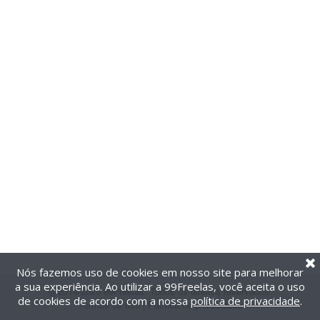
Nós fazemos uso de cookies em nosso site para melhorar
a sua experiência. Ao utilizar a 99Freelas, você aceita o uso
@2014-2026 99Freelas. Todos os direitos reservados.
de cookies de acordo com a nossa
política de privacidade
.
Termos de uso
|
Política de privacidade