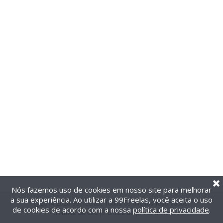
Nós fazemos uso de cookies em nosso site para melhorar
a sua experiência. Ao utilizar a 99Freelas, você aceita o uso
@2014-2026 99Freelas. Todos os direitos reservados.
de cookies de acordo com a nossa
política de privacidade
.
Termos de uso
|
Política de privacidade