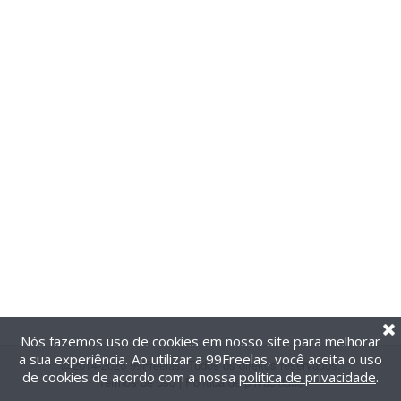
Nós fazemos uso de cookies em nosso site para melhorar
a sua experiência. Ao utilizar a 99Freelas, você aceita o uso
@2014-2026 99Freelas. Todos os direitos reservados.
de cookies de acordo com a nossa
política de privacidade
.
Termos de uso
|
Política de privacidade