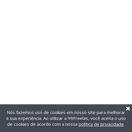
Nós fazemos uso de cookies em nosso site para melhorar
a sua experiência. Ao utilizar a 99Freelas, você aceita o uso
@2014-2026 99Freelas. Todos os direitos reservados.
de cookies de acordo com a nossa
política de privacidade
.
Termos de uso
|
Política de privacidade