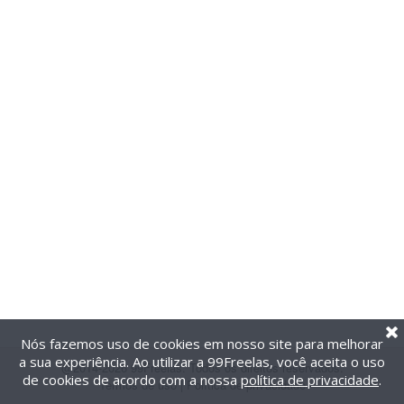
Nós fazemos uso de cookies em nosso site para melhorar
a sua experiência. Ao utilizar a 99Freelas, você aceita o uso
@2014-2026 99Freelas. Todos os direitos reservados.
de cookies de acordo com a nossa
política de privacidade
.
Termos de uso
|
Política de privacidade