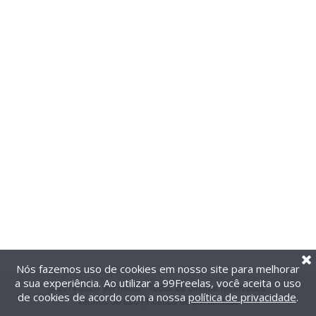
Nós fazemos uso de cookies em nosso site para melhorar
a sua experiência. Ao utilizar a 99Freelas, você aceita o uso
@2014-2026 99Freelas. Todos os direitos reservados.
de cookies de acordo com a nossa
política de privacidade
.
Termos de uso
|
Política de privacidade