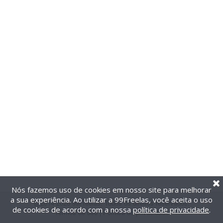
Nós fazemos uso de cookies em nosso site para melhorar
a sua experiência. Ao utilizar a 99Freelas, você aceita o uso
@2014-2026 99Freelas. Todos os direitos reservados.
de cookies de acordo com a nossa
política de privacidade
.
Termos de uso
|
Política de privacidade