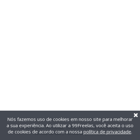
Nós fazemos uso de cookies em nosso site para melhorar
a sua experiência. Ao utilizar a 99Freelas, você aceita o uso
@2014-2026 99Freelas. Todos os direitos reservados.
de cookies de acordo com a nossa
política de privacidade
.
Termos de uso
|
Política de privacidade