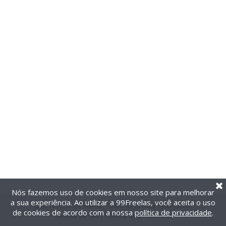
Nós fazemos uso de cookies em nosso site para melhorar
a sua experiência. Ao utilizar a 99Freelas, você aceita o uso
@2014-2026 99Freelas. Todos os direitos reservados.
de cookies de acordo com a nossa
política de privacidade
.
Termos de uso
|
Política de privacidade