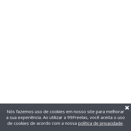
Nós fazemos uso de cookies em nosso site para melhorar
a sua experiência. Ao utilizar a 99Freelas, você aceita o uso
@2014-2026 99Freelas. Todos os direitos reservados.
de cookies de acordo com a nossa
política de privacidade
.
Termos de uso
|
Política de privacidade