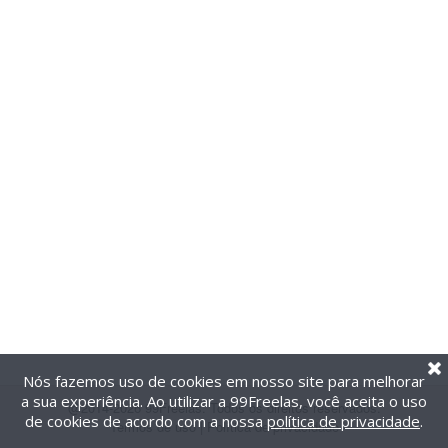
Nós fazemos uso de cookies em nosso site para melhorar
a sua experiência. Ao utilizar a 99Freelas, você aceita o uso
@2014-2026 99Freelas. Todos os direitos reservados.
de cookies de acordo com a nossa
política de privacidade
.
Termos de uso
|
Política de privacidade