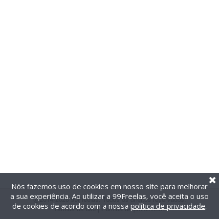
Nós fazemos uso de cookies em nosso site para melhorar
a sua experiência. Ao utilizar a 99Freelas, você aceita o uso
@2014-2026 99Freelas. Todos os direitos reservados.
de cookies de acordo com a nossa
política de privacidade
.
Termos de uso
|
Política de privacidade