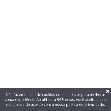
Nós fazemos uso de cookies em nosso site para melhorar
a sua experiência. Ao utilizar a 99Freelas, você aceita o uso
@2014-2026 99Freelas. Todos os direitos reservados.
de cookies de acordo com a nossa
política de privacidade
.
Termos de uso
|
Política de privacidade