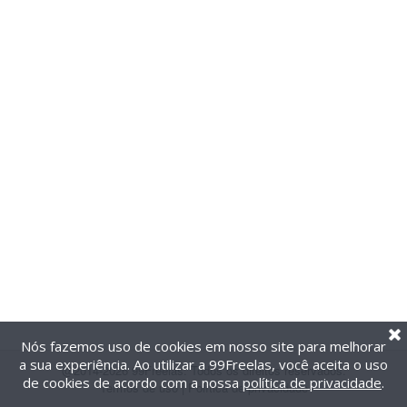
Nós fazemos uso de cookies em nosso site para melhorar
a sua experiência. Ao utilizar a 99Freelas, você aceita o uso
@2014-2026 99Freelas. Todos os direitos reservados.
de cookies de acordo com a nossa
política de privacidade
.
Termos de uso
|
Política de privacidade