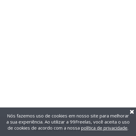
Nós fazemos uso de cookies em nosso site para melhorar
a sua experiência. Ao utilizar a 99Freelas, você aceita o uso
@2014-2026 99Freelas. Todos os direitos reservados.
de cookies de acordo com a nossa
política de privacidade
.
Termos de uso
|
Política de privacidade