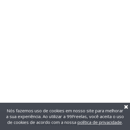
Nós fazemos uso de cookies em nosso site para melhorar
a sua experiência. Ao utilizar a 99Freelas, você aceita o uso
@2014-2026 99Freelas. Todos os direitos reservados.
de cookies de acordo com a nossa
política de privacidade
.
Termos de uso
|
Política de privacidade