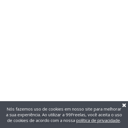
Nós fazemos uso de cookies em nosso site para melhorar
a sua experiência. Ao utilizar a 99Freelas, você aceita o uso
@2014-2026 99Freelas. Todos os direitos reservados.
de cookies de acordo com a nossa
política de privacidade
.
Termos de uso
|
Política de privacidade