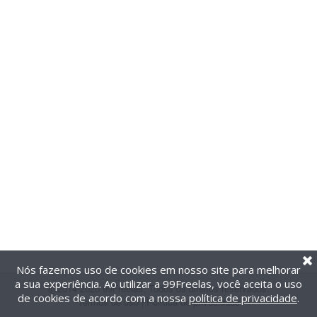
Nós fazemos uso de cookies em nosso site para melhorar
a sua experiência. Ao utilizar a 99Freelas, você aceita o uso
@2014-2026 99Freelas. Todos os direitos reservados.
de cookies de acordo com a nossa
política de privacidade
.
Termos de uso
|
Política de privacidade