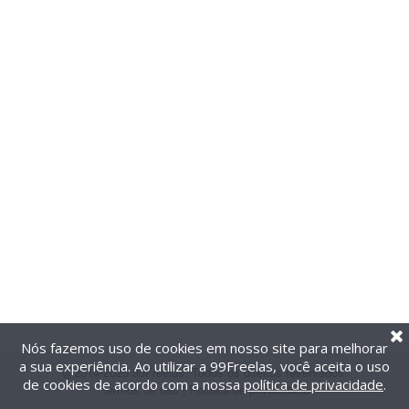
Nós fazemos uso de cookies em nosso site para melhorar
a sua experiência. Ao utilizar a 99Freelas, você aceita o uso
@2014-2026 99Freelas. Todos os direitos reservados.
de cookies de acordo com a nossa
política de privacidade
.
Termos de uso
|
Política de privacidade