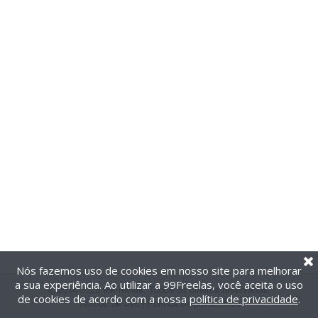
Nós fazemos uso de cookies em nosso site para melhorar
a sua experiência. Ao utilizar a 99Freelas, você aceita o uso
@2014-2026 99Freelas. Todos os direitos reservados.
de cookies de acordo com a nossa
política de privacidade
.
Termos de uso
|
Política de privacidade