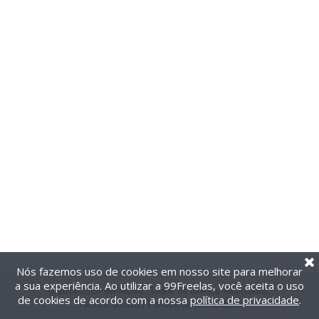
Nós fazemos uso de cookies em nosso site para melhorar
a sua experiência. Ao utilizar a 99Freelas, você aceita o uso
@2014-2026 99Freelas. Todos os direitos reservados.
de cookies de acordo com a nossa
política de privacidade
.
Termos de uso
|
Política de privacidade