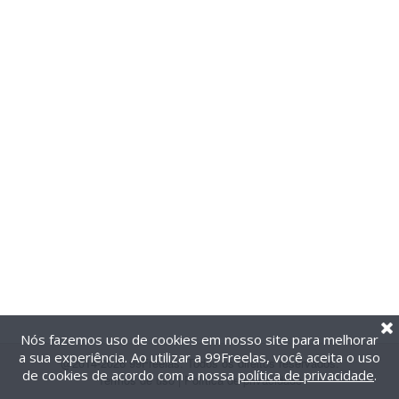
Nós fazemos uso de cookies em nosso site para melhorar
a sua experiência. Ao utilizar a 99Freelas, você aceita o uso
@2014-2026 99Freelas. Todos os direitos reservados.
de cookies de acordo com a nossa
política de privacidade
.
Termos de uso
|
Política de privacidade