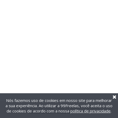
Nós fazemos uso de cookies em nosso site para melhorar
a sua experiência. Ao utilizar a 99Freelas, você aceita o uso
@2014-2026 99Freelas. Todos os direitos reservados.
de cookies de acordo com a nossa
política de privacidade
.
Termos de uso
|
Política de privacidade