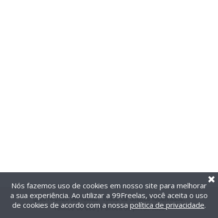
Nós fazemos uso de cookies em nosso site para melhorar
a sua experiência. Ao utilizar a 99Freelas, você aceita o uso
@2014-2026 99Freelas. Todos os direitos reservados.
de cookies de acordo com a nossa
política de privacidade
.
Termos de uso
|
Política de privacidade