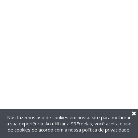
Nós fazemos uso de cookies em nosso site para melhorar
a sua experiência. Ao utilizar a 99Freelas, você aceita o uso
@2014-2026 99Freelas. Todos os direitos reservados.
de cookies de acordo com a nossa
política de privacidade
.
Termos de uso
|
Política de privacidade