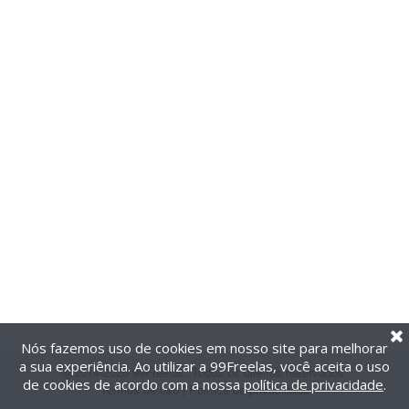
Nós fazemos uso de cookies em nosso site para melhorar
a sua experiência. Ao utilizar a 99Freelas, você aceita o uso
@2014-2026 99Freelas. Todos os direitos reservados.
de cookies de acordo com a nossa
política de privacidade
.
Termos de uso
|
Política de privacidade