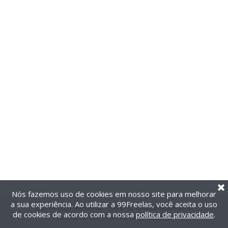
Nós fazemos uso de cookies em nosso site para melhorar
a sua experiência. Ao utilizar a 99Freelas, você aceita o uso
@2014-2026 99Freelas. Todos os direitos reservados.
de cookies de acordo com a nossa
política de privacidade
.
Termos de uso
|
Política de privacidade