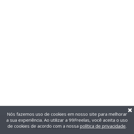
Nós fazemos uso de cookies em nosso site para melhorar
a sua experiência. Ao utilizar a 99Freelas, você aceita o uso
@2014-2026 99Freelas. Todos os direitos reservados.
de cookies de acordo com a nossa
política de privacidade
.
Termos de uso
|
Política de privacidade