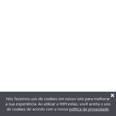
Nós fazemos uso de cookies em nosso site para melhorar
a sua experiência. Ao utilizar a 99Freelas, você aceita o uso
@2014-2026 99Freelas. Todos os direitos reservados.
de cookies de acordo com a nossa
política de privacidade
.
Termos de uso
|
Política de privacidade