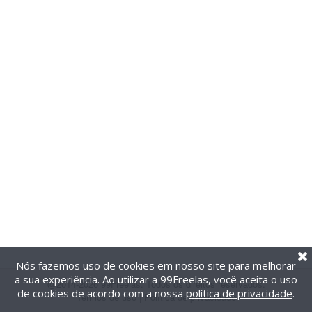
Nós fazemos uso de cookies em nosso site para melhorar
a sua experiência. Ao utilizar a 99Freelas, você aceita o uso
@2014-2026 99Freelas. Todos os direitos reservados.
de cookies de acordo com a nossa
política de privacidade
.
Termos de uso
|
Política de privacidade