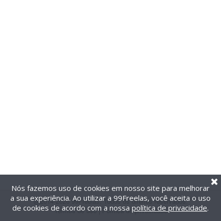
Nós fazemos uso de cookies em nosso site para melhorar
a sua experiência. Ao utilizar a 99Freelas, você aceita o uso
@2014-2026 99Freelas. Todos os direitos reservados.
de cookies de acordo com a nossa
política de privacidade
.
Termos de uso
|
Política de privacidade