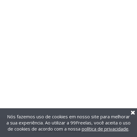
Nós fazemos uso de cookies em nosso site para melhorar
a sua experiência. Ao utilizar a 99Freelas, você aceita o uso
@2014-2026 99Freelas. Todos os direitos reservados.
de cookies de acordo com a nossa
política de privacidade
.
Termos de uso
|
Política de privacidade