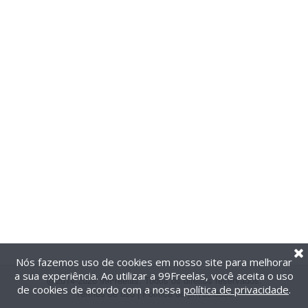
Nós fazemos uso de cookies em nosso site para melhorar
a sua experiência. Ao utilizar a 99Freelas, você aceita o uso
@2014-2026 99Freelas. Todos os direitos reservados.
de cookies de acordo com a nossa
política de privacidade
.
Termos de uso
|
Política de privacidade