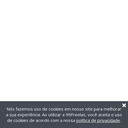
Nós fazemos uso de cookies em nosso site para melhorar
a sua experiência. Ao utilizar a 99Freelas, você aceita o uso
@2014-2026 99Freelas. Todos os direitos reservados.
de cookies de acordo com a nossa
política de privacidade
.
Termos de uso
|
Política de privacidade