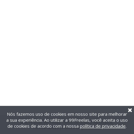
Nós fazemos uso de cookies em nosso site para melhorar
a sua experiência. Ao utilizar a 99Freelas, você aceita o uso
@2014-2026 99Freelas. Todos os direitos reservados.
de cookies de acordo com a nossa
política de privacidade
.
Termos de uso
|
Política de privacidade