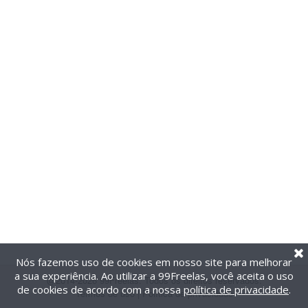
Nós fazemos uso de cookies em nosso site para melhorar
a sua experiência. Ao utilizar a 99Freelas, você aceita o uso
@2014-2026 99Freelas. Todos os direitos reservados.
de cookies de acordo com a nossa
política de privacidade
.
Termos de uso
|
Política de privacidade