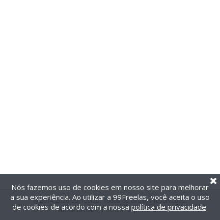
Nós fazemos uso de cookies em nosso site para melhorar
a sua experiência. Ao utilizar a 99Freelas, você aceita o uso
@2014-2026 99Freelas. Todos os direitos reservados.
de cookies de acordo com a nossa
política de privacidade
.
Termos de uso
|
Política de privacidade