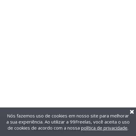
Nós fazemos uso de cookies em nosso site para melhorar
a sua experiência. Ao utilizar a 99Freelas, você aceita o uso
@2014-2026 99Freelas. Todos os direitos reservados.
de cookies de acordo com a nossa
política de privacidade
.
Termos de uso
|
Política de privacidade