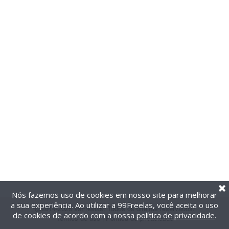
Nós fazemos uso de cookies em nosso site para melhorar
a sua experiência. Ao utilizar a 99Freelas, você aceita o uso
@2014-2026 99Freelas. Todos os direitos reservados.
de cookies de acordo com a nossa
política de privacidade
.
Termos de uso
|
Política de privacidade