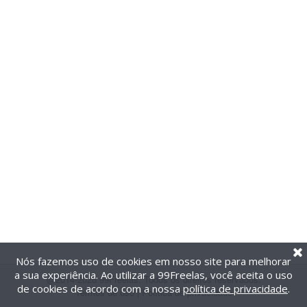
Nós fazemos uso de cookies em nosso site para melhorar
a sua experiência. Ao utilizar a 99Freelas, você aceita o uso
@2014-2026 99Freelas. Todos os direitos reservados.
de cookies de acordo com a nossa
política de privacidade
.
Termos de uso
|
Política de privacidade