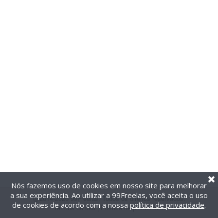
Nós fazemos uso de cookies em nosso site para melhorar
a sua experiência. Ao utilizar a 99Freelas, você aceita o uso
@2014-2026 99Freelas. Todos os direitos reservados.
de cookies de acordo com a nossa
política de privacidade
.
Termos de uso
|
Política de privacidade