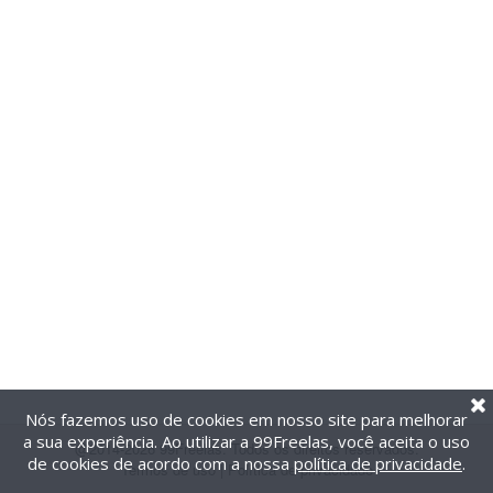
Nós fazemos uso de cookies em nosso site para melhorar
a sua experiência. Ao utilizar a 99Freelas, você aceita o uso
@2014-2026 99Freelas. Todos os direitos reservados.
de cookies de acordo com a nossa
política de privacidade
.
Termos de uso
|
Política de privacidade