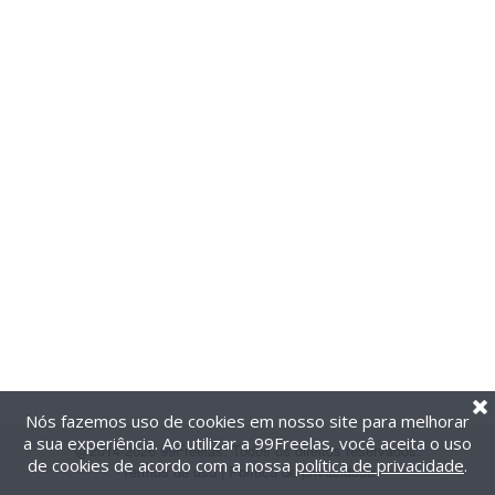
Nós fazemos uso de cookies em nosso site para melhorar
a sua experiência. Ao utilizar a 99Freelas, você aceita o uso
@2014-2026 99Freelas. Todos os direitos reservados.
de cookies de acordo com a nossa
política de privacidade
.
Termos de uso
|
Política de privacidade