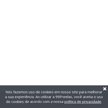
Nós fazemos uso de cookies em nosso site para melhorar
a sua experiência. Ao utilizar a 99Freelas, você aceita o uso
@2014-2026 99Freelas. Todos os direitos reservados.
de cookies de acordo com a nossa
política de privacidade
.
Termos de uso
|
Política de privacidade