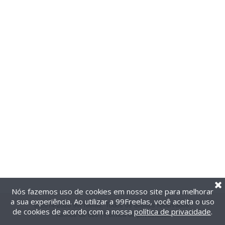
Nós fazemos uso de cookies em nosso site para melhorar
a sua experiência. Ao utilizar a 99Freelas, você aceita o uso
@2014-2026 99Freelas. Todos os direitos reservados.
de cookies de acordo com a nossa
política de privacidade
.
Termos de uso
|
Política de privacidade