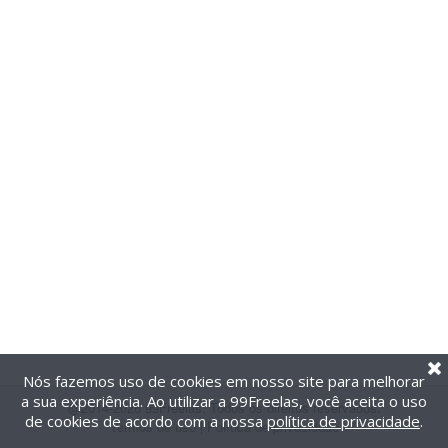
Nós fazemos uso de cookies em nosso site para melhorar
a sua experiência. Ao utilizar a 99Freelas, você aceita o uso
@2014-2026 99Freelas. Todos os direitos reservados.
de cookies de acordo com a nossa
política de privacidade
.
Termos de uso
|
Política de privacidade