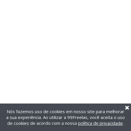
Nós fazemos uso de cookies em nosso site para melhorar
a sua experiência. Ao utilizar a 99Freelas, você aceita o uso
@2014-2026 99Freelas. Todos os direitos reservados.
de cookies de acordo com a nossa
política de privacidade
.
Termos de uso
|
Política de privacidade