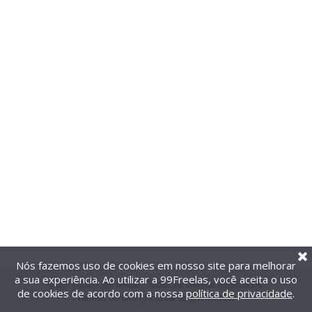
Nós fazemos uso de cookies em nosso site para melhorar
a sua experiência. Ao utilizar a 99Freelas, você aceita o uso
@2014-2026 99Freelas. Todos os direitos reservados.
de cookies de acordo com a nossa
política de privacidade
.
Termos de uso
|
Política de privacidade