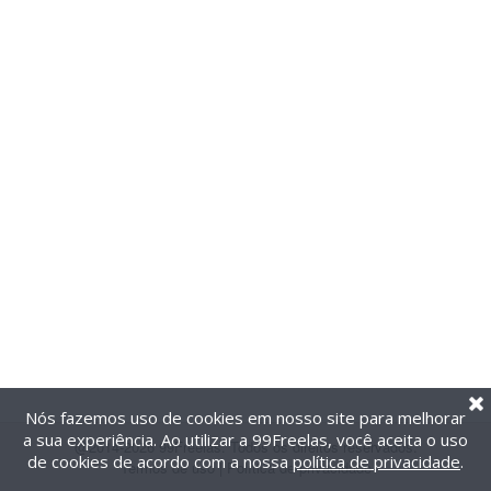
Nós fazemos uso de cookies em nosso site para melhorar
a sua experiência. Ao utilizar a 99Freelas, você aceita o uso
@2014-2026 99Freelas. Todos os direitos reservados.
de cookies de acordo com a nossa
política de privacidade
.
Termos de uso
|
Política de privacidade