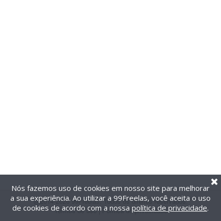
Nós fazemos uso de cookies em nosso site para melhorar
a sua experiência. Ao utilizar a 99Freelas, você aceita o uso
@2014-2026 99Freelas. Todos os direitos reservados.
de cookies de acordo com a nossa
política de privacidade
.
Termos de uso
|
Política de privacidade